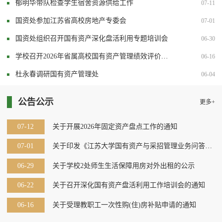
郁明华带队检查学生宿舍资源供给工作
07-11
国资处参加江苏省高校房地产专委会
07-01
国资处组织召开国有资产深化盘活利用专题培训会
06-30
学校召开2026年省属高校国有资产管理绩效评价工
06-16
作会议
杜永春调研国有资产管理处
06-04
公告公示
更多+
07-12
关于开展2026年固定资产盘点工作的通知
07-01
关于印发《江苏大学国有资产与采招管理业务问答手
册》的通知
06-29
关于学校2处师生生活保障用房对外出租的公示
06-22
关于召开深化国有资产盘活利用工作培训会的通知
06-16
关于受理教职工一次性购(住)房补贴申请的通知