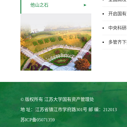
他山之石
开启国有
中央科研
多管齐下
© 版权所有 江苏大学国有资产管理处
地 址：江苏省镇江市学府路301号 邮 编：212013
苏ICP备05071359