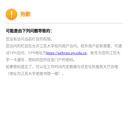
抱歉
可能是由下列问题导致的：
您没有访问当前栏目的权限。
您访问的栏目仅允许江苏大学校内用户访问。校外用户如有需要，可通
过VPN访问，VPN地址为
https://webvpn.ujs.edu.cn
，账号为您的江苏大
学一卡通号，密码同您的信息门户的密码。
如果密码遗忘了，可以在工作时间内至数据与信息化处服务大厅办理
（地址为江苏大学老图书馆一楼）。