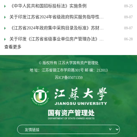
《中华人民共和国招标投标法》实施条例
09-25
关于印发江苏省2024年省级政府购买服务指导性目
09-07
录的通知
《江苏省2024年政府集中采购目录及标准》苏财购
09-07
〔2023〕94号
关于印发《江苏省省级事业单位房产管理办法》的
06-28
查看更多
通知(苏财资〔2023〕59号)
© 版权所有 江苏大学国有资产管理处
地 址：江苏省镇江市学府路301号 邮 编：212013
苏ICP备05071359