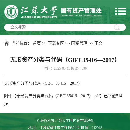
当前位置：
首页
>>
下载专区
>>
国资管理
>> 正文
无形资产分类与代码（GB∕T 35416—2017）
时间：2025-03-13 阅读：
396
无形资产分类与代码（GB∕T 35416—2017）
附件【
无形资产分类与代码（GB∕T 35416—2017）.pdf
】已下载
514
次
© 版权所有 江苏大学国有资产管理处
地 址：江苏省镇江市学府路301号 邮 编：212013