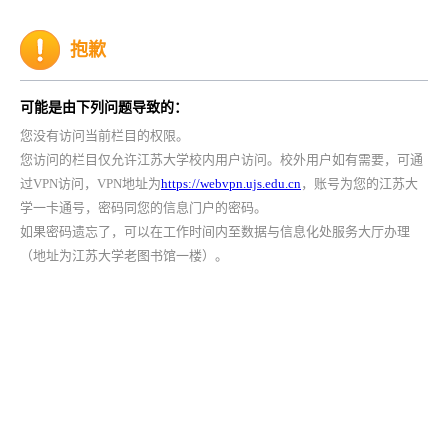
抱歉
可能是由下列问题导致的：
您没有访问当前栏目的权限。
您访问的栏目仅允许江苏大学校内用户访问。校外用户如有需要，可通
过VPN访问，VPN地址为
https://webvpn.ujs.edu.cn
，账号为您的江苏大
学一卡通号，密码同您的信息门户的密码。
如果密码遗忘了，可以在工作时间内至数据与信息化处服务大厅办理
（地址为江苏大学老图书馆一楼）。